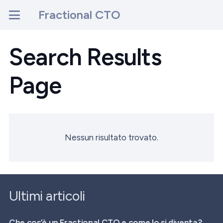
Fractional CTO
Search Results
Page
Nessun risultato trovato.
Ultimi articoli
Che cos’è un Fractional CTO e come lo si diventa?