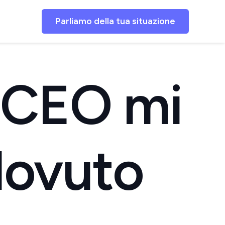
Parliamo della tua situazione
n CEO mi
dovuto