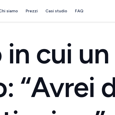
Chi siamo
Prezzi
Casi studio
FAQ
o in cui u
o: “Avrei 